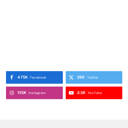
475K
26K
Facebook
Twitter
135K
2.5K
Instagram
YouTube