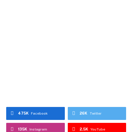
475K
26K
Facebook
Twitter
135K
2.5K
Instagram
YouTube