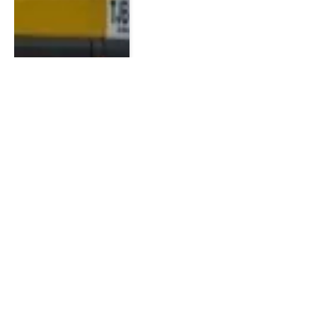
Quindío refuerza alerta
ciudadana frente a redes
que captan víctimas
6 agosto, 2026