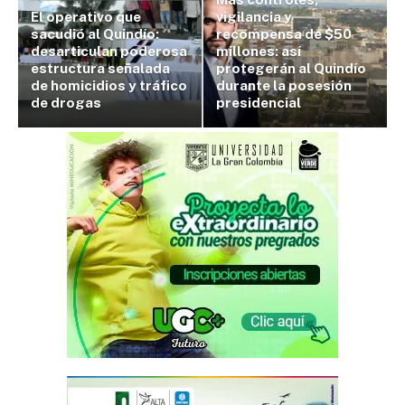
El operativo que
vigilancia y
sacudió al Quindío:
recompensa de $50
desarticulan poderosa
millones: así
estructura señalada
protegerán al Quindío
de homicidios y tráfico
durante la posesión
de drogas
presidencial