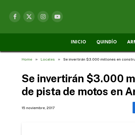
Facebook
X
Instagram
YouTube
(Twitter)
INICIO
QUINDÍO
AR
»
»
Home
Locales
Se invertirán $3.000 millones en const
Se invertirán $3.000 m
de pista de motos en 
15 noviembre, 2017