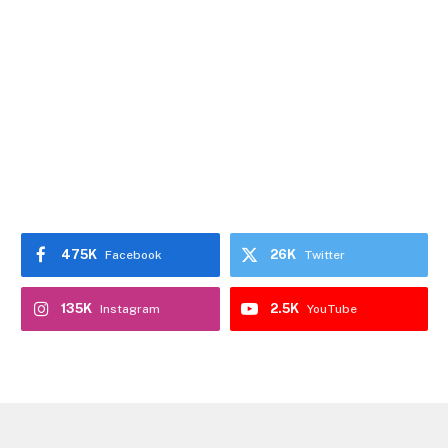
475K
26K
Facebook
Twitter
135K
2.5K
Instagram
YouTube