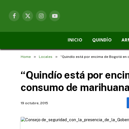
Facebook
X
Instagram
YouTube
(Twitter)
INICIO
QUINDÍO
AR
»
»
Home
Locales
“Quindío está por encima de Bogotá en
“Quindío está por enc
consumo de marihuana
19 octubre, 2015