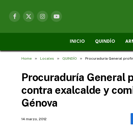
Facebook
X
Instagram
YouTube
(Twitter)
INICIO
QUINDÍO
AR
»
»
»
Home
Locales
QUINDÍO
Procuraduría General profi
Procuraduría General p
contra exalcalde y comi
Génova
14 marzo, 2012