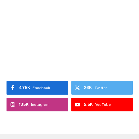
475K
26K
Facebook
Twitter
135K
2.5K
Instagram
YouTube