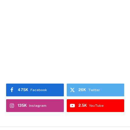
475K
26K
Facebook
Twitter
135K
2.5K
Instagram
YouTube