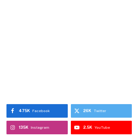
475K
26K
Facebook
Twitter
135K
2.5K
Instagram
YouTube