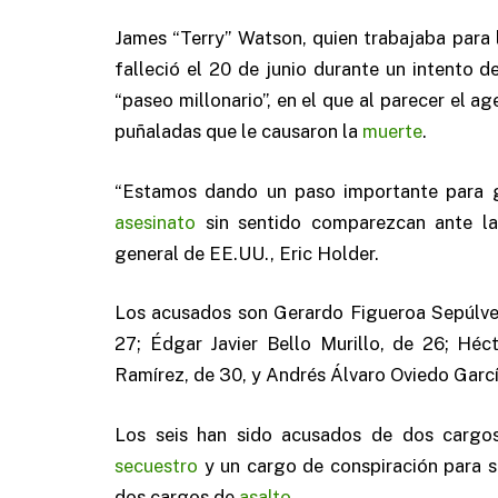
James “Terry” Watson, quien trabajaba para
falleció el 20 de junio durante un intento 
“paseo millonario”, en el que al parecer el ag
puñaladas que le causaron la
muerte
.
“Estamos dando un paso importante para g
asesinato
sin sentido comparezcan ante la Ju
general de EE.UU., Eric Holder.
Los acusados son Gerardo Figueroa Sepúlve
27; Édgar Javier Bello Murillo, de 26; Héc
Ramírez, de 30, y Andrés Álvaro Oviedo Garcí
Los seis han sido acusados de dos carg
secuestro
y un cargo de conspiración para s
dos cargos de
asalto
.