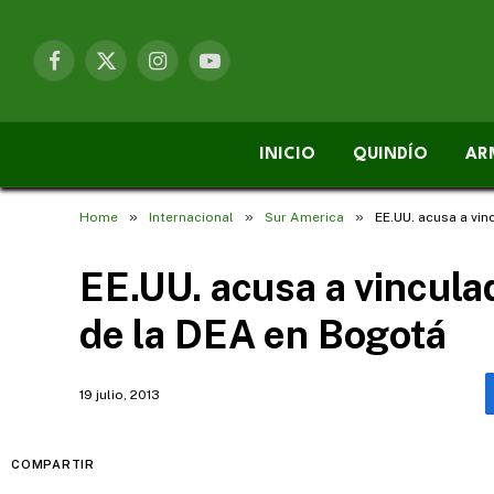
Facebook
X
Instagram
YouTube
(Twitter)
INICIO
QUINDÍO
AR
»
»
»
Home
Internacional
Sur America
EE.UU. acusa a vi
EE.UU. acusa a vincula
de la DEA en Bogotá
19 julio, 2013
COMPARTIR