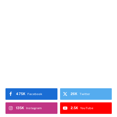
475K
26K
Facebook
Twitter
135K
2.5K
Instagram
YouTube