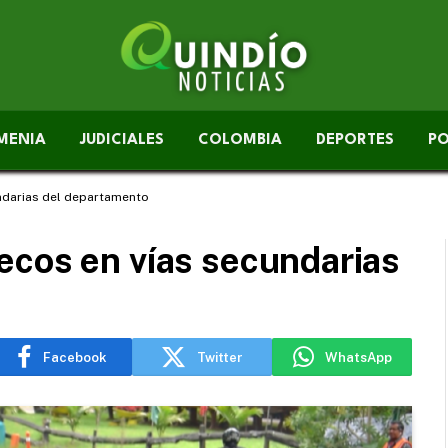
MENIA
JUDICIALES
COLOMBIA
DEPORTES
PO
ndarias del departamento
ecos en vías secundarias
Facebook
Twitter
WhatsApp