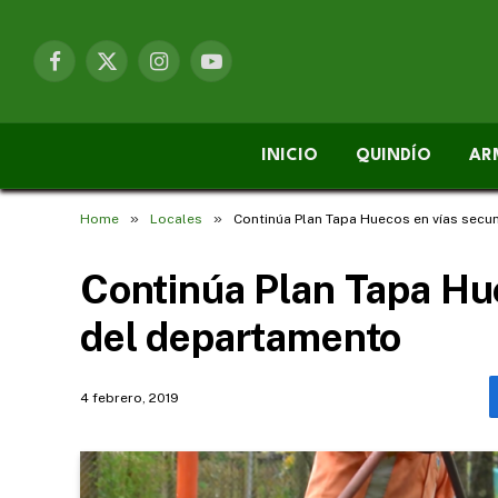
Facebook
X
Instagram
YouTube
(Twitter)
INICIO
QUINDÍO
AR
»
»
Home
Locales
Continúa Plan Tapa Huecos en vías secu
Continúa Plan Tapa Hu
del departamento
4 febrero, 2019