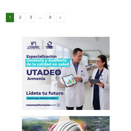
…
Next
1
2
3
9