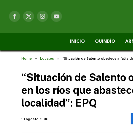
Facebook
X
Instagram
YouTube
(Twitter)
INICIO
QUINDÍO
AR
»
»
Home
Locales
“Situación de Salento obedece a falta de
“Situación de Salento 
en los ríos que abastece
localidad”: EPQ
18 agosto, 2016