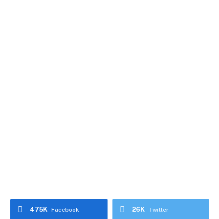
475K
26K
Facebook
Twitter