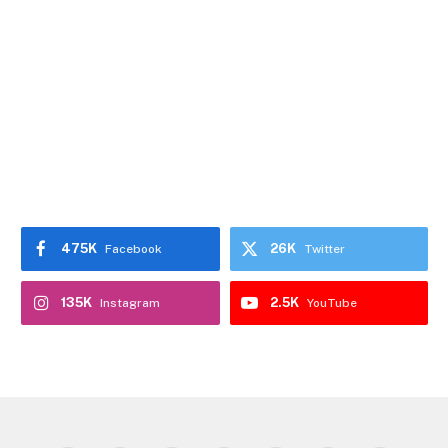
475K
26K
Facebook
Twitter
135K
2.5K
Instagram
YouTube