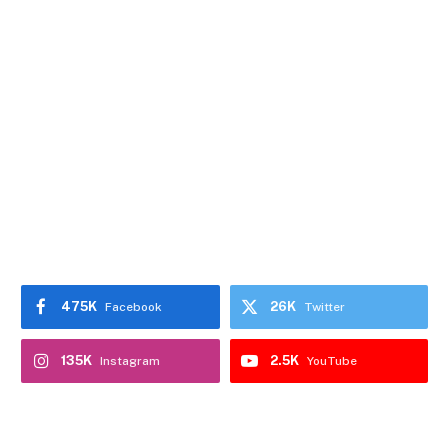
475K
26K
Facebook
Twitter
135K
2.5K
Instagram
YouTube