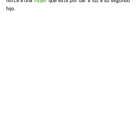
horca a una
mujer
que está por dar a luz a su segundo
hijo.