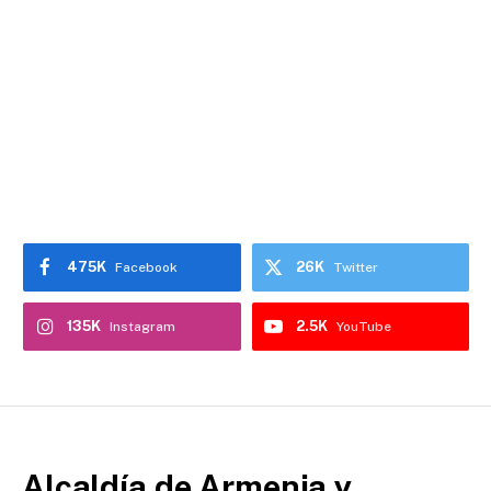
475K
26K
Facebook
Twitter
135K
2.5K
Instagram
YouTube
Alcaldía de Armenia y