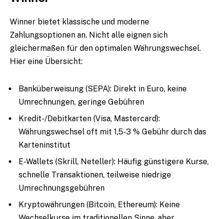
Winner bietet klassische und moderne
Zahlungsoptionen an. Nicht alle eignen sich
gleichermaßen für den optimalen Währungswechsel.
Hier eine Übersicht:
Banküberweisung (SEPA): Direkt in Euro, keine
Umrechnungen, geringe Gebühren
Kredit-/Debitkarten (Visa, Mastercard):
Währungswechsel oft mit 1,5-3 % Gebühr durch das
Karteninstitut
E-Wallets (Skrill, Neteller): Häufig günstigere Kurse,
schnelle Transaktionen, teilweise niedrige
Umrechnungsgebühren
Kryptowährungen (Bitcoin, Ethereum): Keine
Wechselkurse im traditionellen Sinne, aber