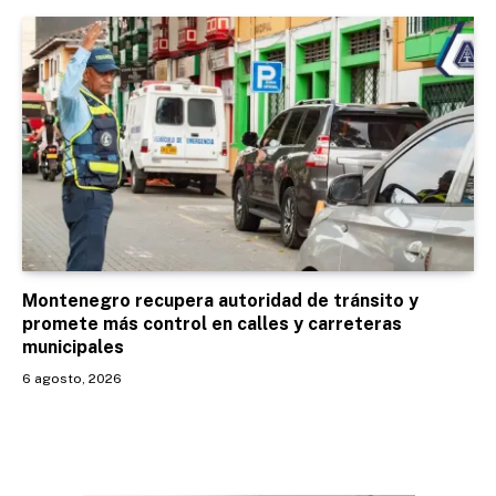
Montenegro recupera autoridad de tránsito y
promete más control en calles y carreteras
municipales
6 agosto, 2026