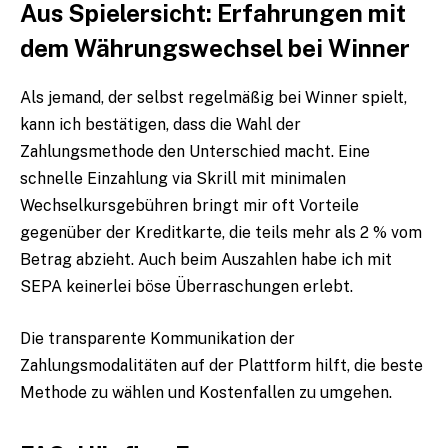
Aus Spielersicht: Erfahrungen mit
dem Währungswechsel bei Winner
Als jemand, der selbst regelmäßig bei Winner spielt,
kann ich bestätigen, dass die Wahl der
Zahlungsmethode den Unterschied macht. Eine
schnelle Einzahlung via Skrill mit minimalen
Wechselkursgebühren bringt mir oft Vorteile
gegenüber der Kreditkarte, die teils mehr als 2 % vom
Betrag abzieht. Auch beim Auszahlen habe ich mit
SEPA keinerlei böse Überraschungen erlebt.
Die transparente Kommunikation der
Zahlungsmodalitäten auf der Plattform hilft, die beste
Methode zu wählen und Kostenfallen zu umgehen.