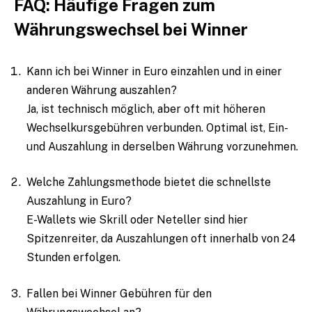
FAQ: Häufige Fragen zum
Währungswechsel bei Winner
Kann ich bei Winner in Euro einzahlen und in einer
anderen Währung auszahlen?
Ja, ist technisch möglich, aber oft mit höheren
Wechselkursgebühren verbunden. Optimal ist, Ein-
und Auszahlung in derselben Währung vorzunehmen.
Welche Zahlungsmethode bietet die schnellste
Auszahlung in Euro?
E-Wallets wie Skrill oder Neteller sind hier
Spitzenreiter, da Auszahlungen oft innerhalb von 24
Stunden erfolgen.
Fallen bei Winner Gebühren für den