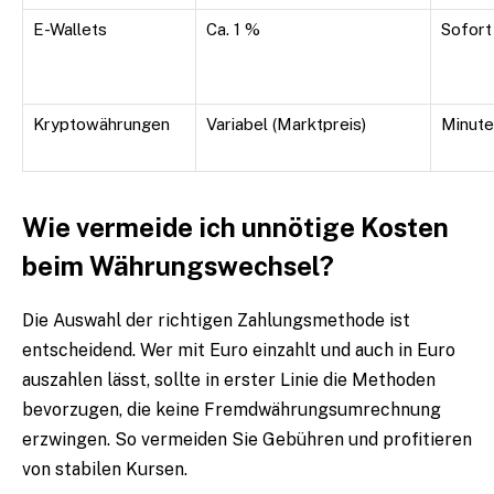
E-Wallets
Ca. 1 %
Sofort
Kryptowährungen
Variabel (Marktpreis)
Minute
Wie vermeide ich unnötige Kosten
beim Währungswechsel?
Die Auswahl der richtigen Zahlungsmethode ist
entscheidend. Wer mit Euro einzahlt und auch in Euro
auszahlen lässt, sollte in erster Linie die Methoden
bevorzugen, die keine Fremdwährungsumrechnung
erzwingen. So vermeiden Sie Gebühren und profitieren
von stabilen Kursen.