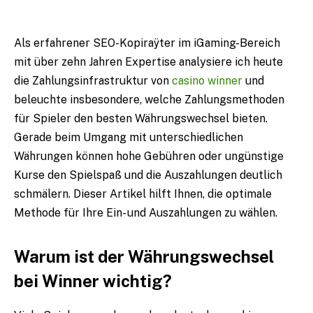
Als erfahrener SEO-Kopiraÿter im iGaming-Bereich
mit über zehn Jahren Expertise analysiere ich heute
die Zahlungsinfrastruktur von
casino winner
und
beleuchte insbesondere, welche Zahlungsmethoden
für Spieler den besten Währungswechsel bieten.
Gerade beim Umgang mit unterschiedlichen
Währungen können hohe Gebühren oder ungünstige
Kurse den Spielspaß und die Auszahlungen deutlich
schmälern. Dieser Artikel hilft Ihnen, die optimale
Methode für Ihre Ein- und Auszahlungen zu wählen.
Warum ist der Währungswechsel
bei Winner wichtig?