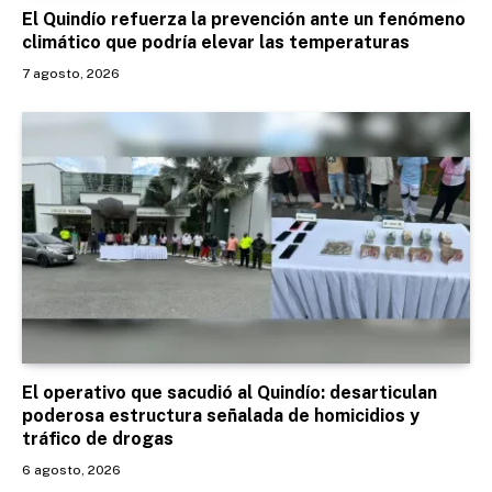
El Quindío refuerza la prevención ante un fenómeno
climático que podría elevar las temperaturas
7 agosto, 2026
El operativo que sacudió al Quindío: desarticulan
poderosa estructura señalada de homicidios y
tráfico de drogas
6 agosto, 2026