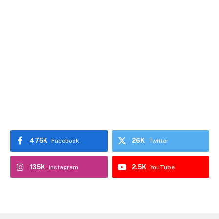
475K
26K
Facebook
Twitter
135K
2.5K
Instagram
YouTube