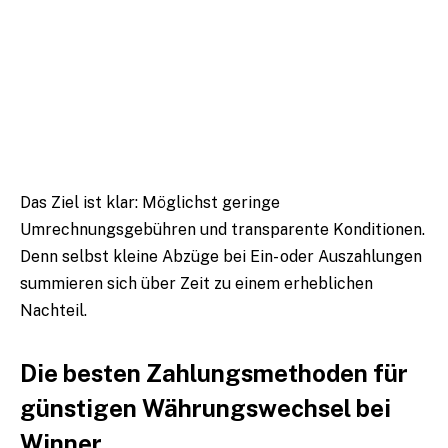
Das Ziel ist klar: Möglichst geringe
Umrechnungsgebühren und transparente Konditionen.
Denn selbst kleine Abzüge bei Ein- oder Auszahlungen
summieren sich über Zeit zu einem erheblichen
Nachteil.
Die besten Zahlungsmethoden für
günstigen Währungswechsel bei
Winner