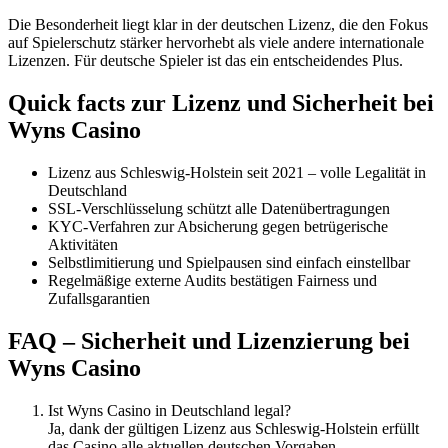
Die Besonderheit liegt klar in der deutschen Lizenz, die den Fokus
auf Spielerschutz stärker hervorhebt als viele andere internationale
Lizenzen. Für deutsche Spieler ist das ein entscheidendes Plus.
Quick facts zur Lizenz und Sicherheit bei
Wyns Casino
Lizenz aus Schleswig-Holstein seit 2021 – volle Legalität in
Deutschland
SSL-Verschlüsselung schützt alle Datenübertragungen
KYC-Verfahren zur Absicherung gegen betrügerische
Aktivitäten
Selbstlimitierung und Spielpausen sind einfach einstellbar
Regelmäßige externe Audits bestätigen Fairness und
Zufallsgarantien
FAQ – Sicherheit und Lizenzierung bei
Wyns Casino
Ist Wyns Casino in Deutschland legal?
Ja, dank der gültigen Lizenz aus Schleswig-Holstein erfüllt
das Casino alle aktuellen deutschen Vorgaben.