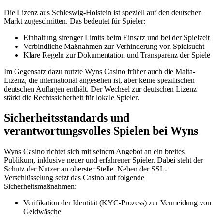
Die Lizenz aus Schleswig-Holstein ist speziell auf den deutschen
Markt zugeschnitten. Das bedeutet für Spieler:
Einhaltung strenger Limits beim Einsatz und bei der Spielzeit
Verbindliche Maßnahmen zur Verhinderung von Spielsucht
Klare Regeln zur Dokumentation und Transparenz der Spiele
Im Gegensatz dazu nutzte Wyns Casino früher auch die Malta-
Lizenz, die international angesehen ist, aber keine spezifischen
deutschen Auflagen enthält. Der Wechsel zur deutschen Lizenz
stärkt die Rechtssicherheit für lokale Spieler.
Sicherheitsstandards und
verantwortungsvolles Spielen bei Wyns
Wyns Casino richtet sich mit seinem Angebot an ein breites
Publikum, inklusive neuer und erfahrener Spieler. Dabei steht der
Schutz der Nutzer an oberster Stelle. Neben der SSL-
Verschlüsselung setzt das Casino auf folgende
Sicherheitsmaßnahmen:
Verifikation der Identität (KYC-Prozess) zur Vermeidung von
Geldwäsche