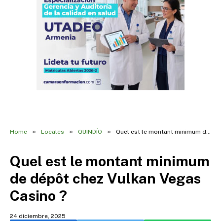
»
»
»
Home
Locales
QUINDÍO
Quel est le montant minimum de dépôt chez Vulkan Vegas Casino ?
Quel est le montant minimum
de dépôt chez Vulkan Vegas
Casino ?
24 diciembre, 2025