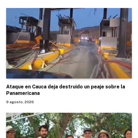
Ataque en Cauca deja destruido un peaje sobre la
Panamericana
9 agosto, 2026