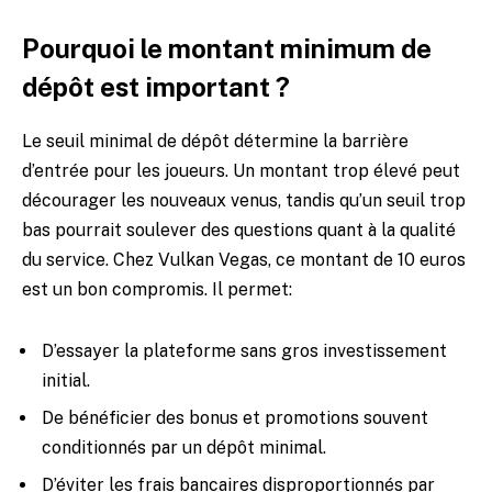
Pourquoi le montant minimum de
dépôt est important ?
Le seuil minimal de dépôt détermine la barrière
d’entrée pour les joueurs. Un montant trop élevé peut
décourager les nouveaux venus, tandis qu’un seuil trop
bas pourrait soulever des questions quant à la qualité
du service. Chez Vulkan Vegas, ce montant de 10 euros
est un bon compromis. Il permet:
D’essayer la plateforme sans gros investissement
initial.
De bénéficier des bonus et promotions souvent
conditionnés par un dépôt minimal.
D’éviter les frais bancaires disproportionnés par