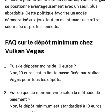
se positionne avantageusement avec un seuil plus
abordable. Cette politique favorise un accès
démocratisé aux jeux tout en maintenant une offre
sécurisée et professionnelle.
FAQ sur le dépôt minimum chez
Vulkan Vegas
Puis-je déposer moins de 10 euros ?
Non, 10 euros est la limite basse fixée par Vulkan
Vegas pour tous les dépôts.
Est-ce que ce montant varie selon la méthode de
paiement ?
Non, le dépôt minimum est standardisé à 10 euros