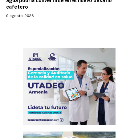
agua podría convertirse en el nuevo desafío
cafetero
9 agosto, 2026