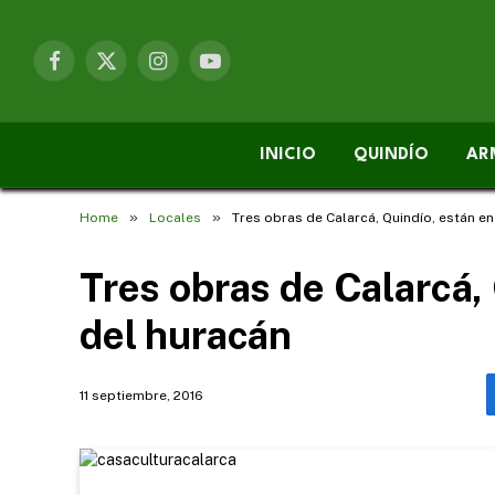
Facebook
X
Instagram
YouTube
(Twitter)
INICIO
QUINDÍO
AR
»
»
Home
Locales
Tres obras de Calarcá, Quindío, están en
Tres obras de Calarcá, 
del huracán
11 septiembre, 2016