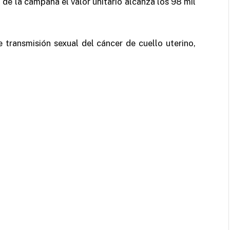
 de la campaña el valor unitario alcanza los 98 mil
transmisión sexual del cáncer de cuello uterino,