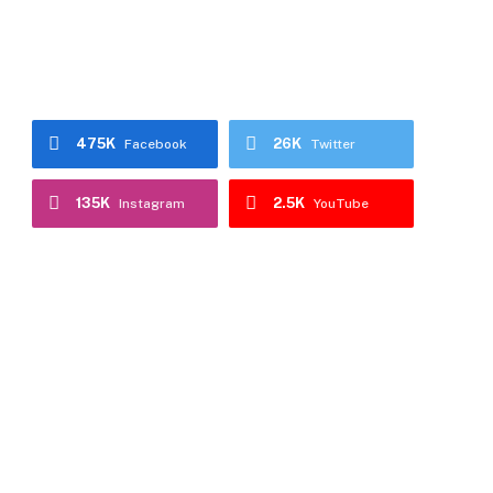
475K
26K
Facebook
Twitter
135K
2.5K
Instagram
YouTube