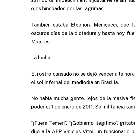
sufrido un impeachment injustamente sin hab
ojos hinchados por las lágrimas.
También estaba Eleonora Menicucci, que f
oscuros días de la dictadura y hasta hoy fue
Mujeres.
La lucha
El rostro cansado no se dejó vencer a la hora
el sol infernal del mediodía en Brasilia.
No había mucha gente, lejos de la masiva fie
poder el 1 de enero de 2011. Su militancia ta
“¡Fuera Temer!”, “¡Gobierno ilegítimo”, grit
dijo a la AFP Vinicius Vitoi, un funcionario