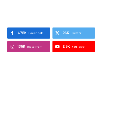
475K
26K
Facebook
Twitter
135K
2.5K
Instagram
YouTube