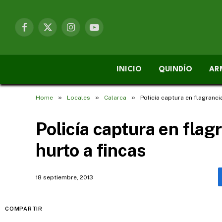
Facebook
X
Instagram
YouTube
(Twitter)
INICIO
QUINDÍO
AR
»
»
»
Home
Locales
Calarca
Policía captura en flagranci
Policía captura en flag
hurto a fincas
18 septiembre, 2013
COMPARTIR