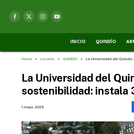
Facebook
X
Instagram
YouTube
(Twitter)
INICIO
QUINDÍO
AR
»
»
»
Home
Locales
QUINDÍO
La Universidad del Quindío 
La Universidad del Qui
sostenibilidad: instala
1 mayo, 2025