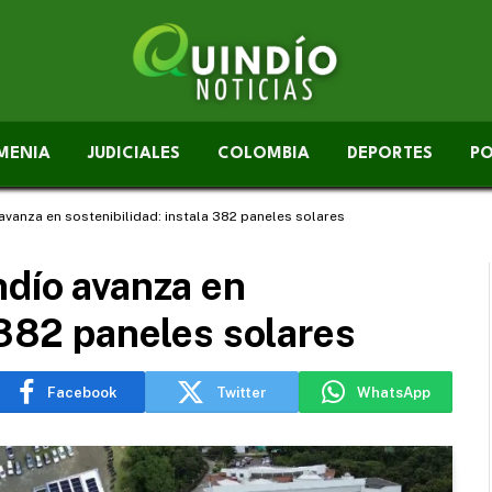
MENIA
JUDICIALES
COLOMBIA
DEPORTES
PO
avanza en sostenibilidad: instala 382 paneles solares
ndío avanza en
 382 paneles solares
Facebook
Twitter
WhatsApp