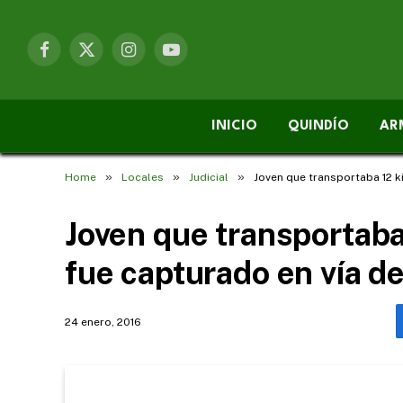
Facebook
X
Instagram
YouTube
(Twitter)
INICIO
QUINDÍO
AR
»
»
»
Home
Locales
Judicial
Joven que transportaba 12 k
Joven que transportaba
fue capturado en vía d
24 enero, 2016