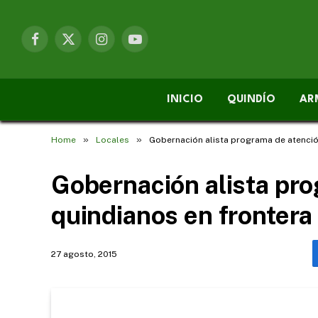
Facebook
X
Instagram
YouTube
(Twitter)
INICIO
QUINDÍO
AR
»
»
Home
Locales
Gobernación alista programa de atenció
Gobernación alista pro
quindianos en frontera
27 agosto, 2015