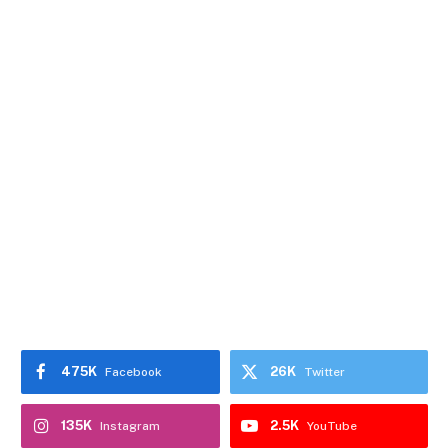
475K
26K
Facebook
Twitter
135K
2.5K
Instagram
YouTube