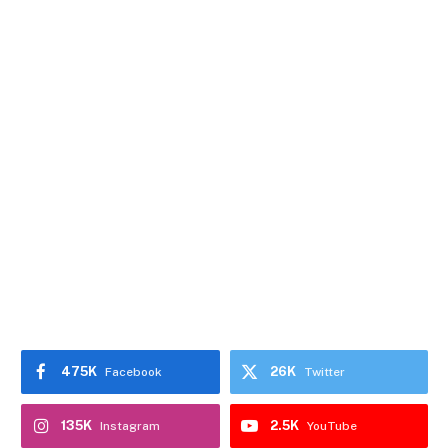
475K
26K
Facebook
Twitter
135K
2.5K
Instagram
YouTube