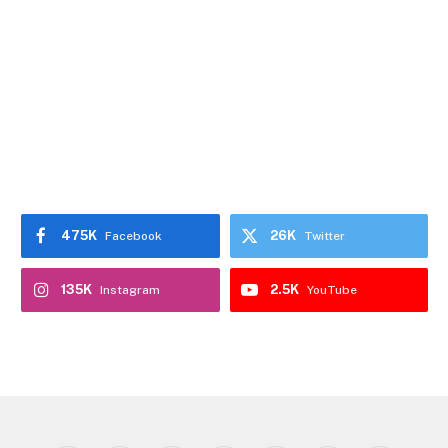
475K
26K
Facebook
Twitter
135K
2.5K
Instagram
YouTube