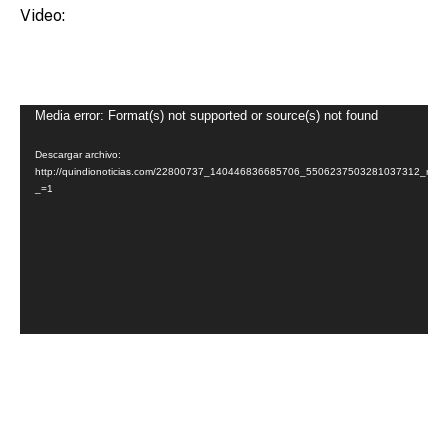
Video:
Reproductor
Media error: Format(s) not supported or source(s) not found
de
Descargar archivo:
vídeo
http://quindionoticias.com/22800737_140446836685706_5506237503281037312_n.m
_=1