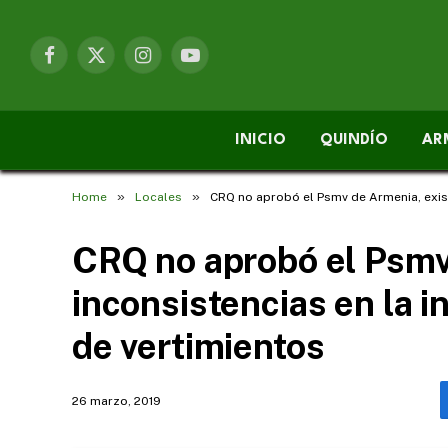
Facebook
X
Instagram
YouTube
(Twitter)
INICIO
QUINDÍO
AR
»
»
Home
Locales
CRQ no aprobó el Psmv de Armenia, exist
CRQ no aprobó el Psmv
inconsistencias en la 
de vertimientos
26 marzo, 2019