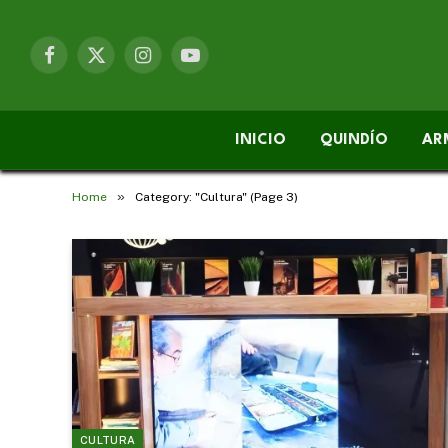
Facebook
X
Instagram
YouTube
(Twitter)
INICIO
QUINDÍO
AR
»
Home
Category: "Cultura" (Page 3)
CULTURA