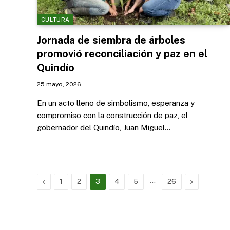
CULTURA
Jornada de siembra de árboles
promovió reconciliación y paz en el
Quindío
25 mayo, 2026
En un acto lleno de simbolismo, esperanza y
compromiso con la construcción de paz, el
gobernador del Quindío, Juan Miguel…
Previous
…
Next
1
2
3
4
5
26