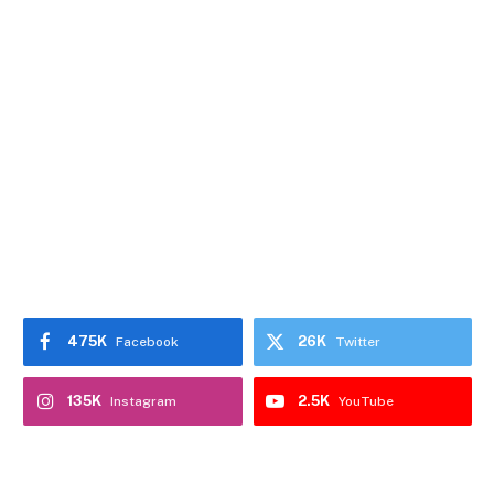
475K
26K
Facebook
Twitter
135K
2.5K
Instagram
YouTube