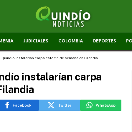
MENIA
JUDICIALES
COLOMBIA
DEPORTES
PO
 Quindío instalarían carpa este fin de semana en Filandia
ndío instalarían carpa
Filandia
Facebook
Twitter
WhatsApp