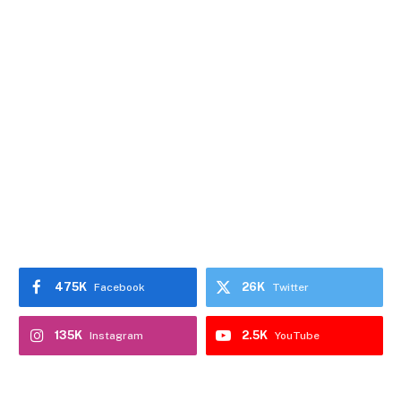
475K
26K
Facebook
Twitter
135K
2.5K
Instagram
YouTube