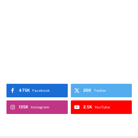
475K
26K
Facebook
Twitter
135K
2.5K
Instagram
YouTube