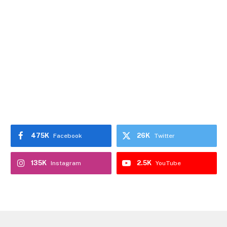
475K
26K
Facebook
Twitter
135K
2.5K
Instagram
YouTube