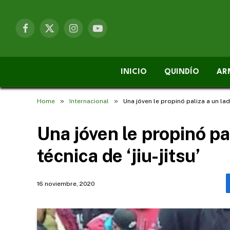
Facebook
X
Instagram
YouTube
(Twitter)
INICIO
QUINDÍO
AR
»
»
Home
Internacional
Una jóven le propinó paliza a un ladr
Una jóven le propinó pa
técnica de ‘jiu-jitsu’
16 noviembre, 2020