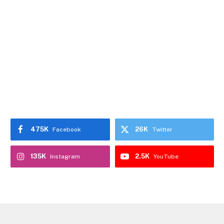
475K
26K
Facebook
Twitter
135K
2.5K
Instagram
YouTube