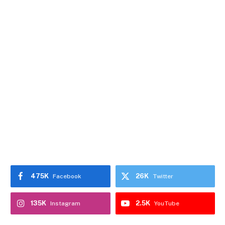
475K
26K
Facebook
Twitter
135K
2.5K
Instagram
YouTube