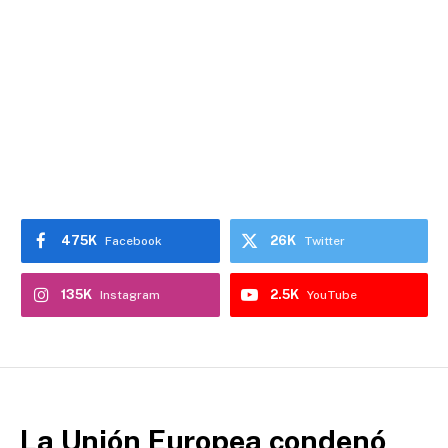
475K
26K
Facebook
Twitter
135K
2.5K
Instagram
YouTube
La Unión Europea condenó