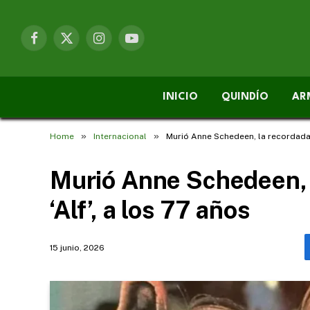
Facebook
X
Instagram
YouTube
(Twitter)
INICIO
QUINDÍO
AR
»
»
Home
Internacional
Murió Anne Schedeen, la recordada 
Murió Anne Schedeen, 
‘Alf’, a los 77 años
15 junio, 2026