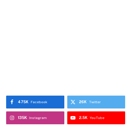
475K
26K
Facebook
Twitter
135K
2.5K
Instagram
YouTube