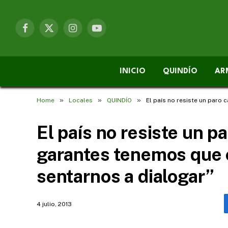
Facebook
X
Instagram
YouTube
(Twitter)
INICIO
QUINDÍO
AR
»
»
»
Home
Locales
QUINDÍO
El país no resiste un paro
El país no resiste un p
garantes tenemos que 
sentarnos a dialogar”
4 julio, 2013