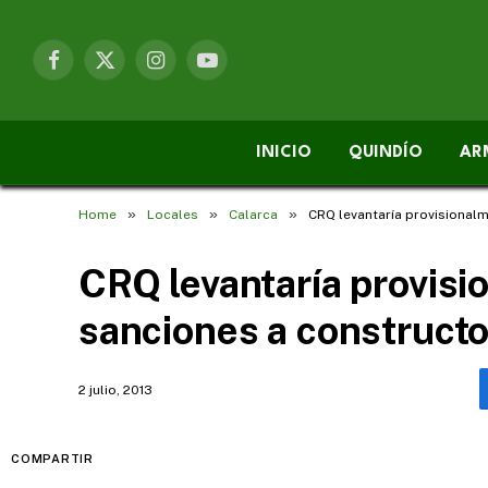
Facebook
X
Instagram
YouTube
(Twitter)
INICIO
QUINDÍO
AR
»
»
»
Home
Locales
Calarca
CRQ levantaría provisionalm
CRQ levantaría provis
sanciones a constructo
2 julio, 2013
COMPARTIR